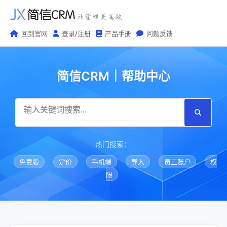
回到官网
登录/注册
产品手册
问题反馈
简信CRM｜帮助中心
热门搜索：
免费版
定价
手机端
导入
员工账户
权
限