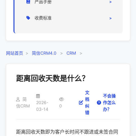
产品手册
前端操作
操作手册
收费标准
相关问题
定价标准
网站首页
>
简信CRM4.0
>
CRM
>
距离回收天数是什么？
文
不会操
简
档
2026-
作怎么
信CRM
0
纠
03-14
办？
错
距离回收天数即为客户长时间不跟进或未签合同