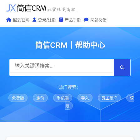
回到官网
登录/注册
产品手册
问题反馈
简信CRM｜帮助中心
热门搜索：
免费版
定价
手机端
导入
员工账户
权
限